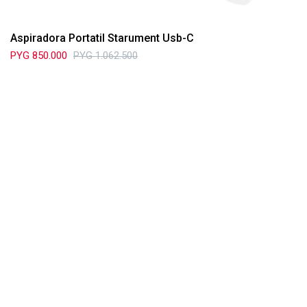
Aspiradora Portatil Starument Usb-C
PYG
850.000
PYG
1.062.500