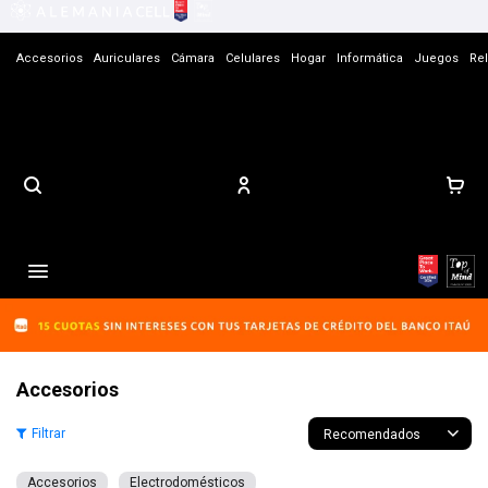
Accesorios
Auriculares
Cámara
Celulares
Hogar
Informática
Juegos
Rel
Contacto

Accesorios
Recomendados
Accesorios
Electrodomésticos