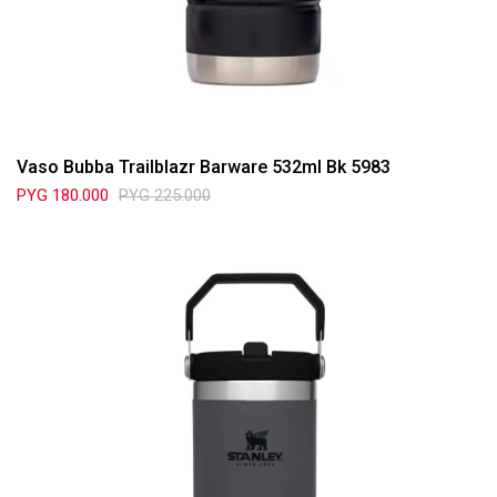
Vaso Bubba Trailblazr Barware 532ml Bk 5983
PYG
180.000
PYG
225.000