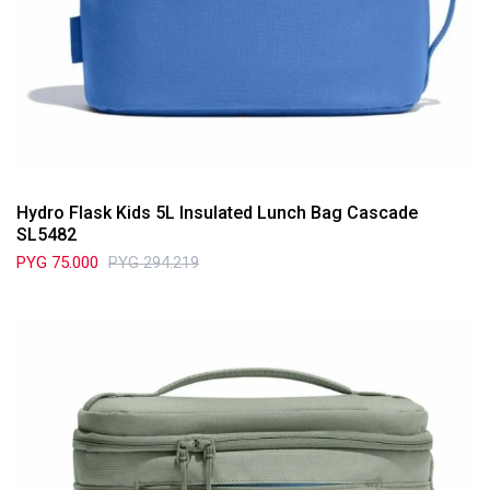
Hydro Flask Kids 5L Insulated Lunch Bag Cascade
SL5482
PYG
75.000
PYG
294.219