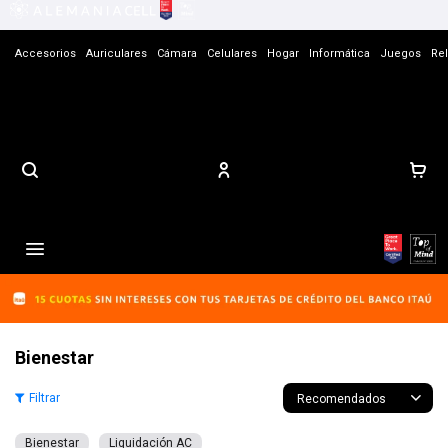
Accesorios
Auriculares
Cámara
Celulares
Hogar
Informática
Juegos
Rel
Contacto

Bienestar
Recomendados
Bienestar
Liquidación AC