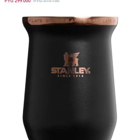
PYG
299.000
PYG
373.750