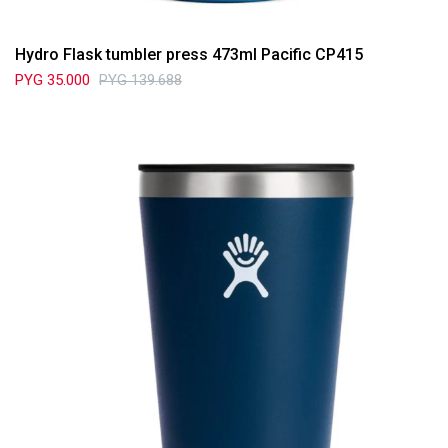
Hydro Flask tumbler press 473ml Pacific CP415
PYG
35.000
PYG
139.688