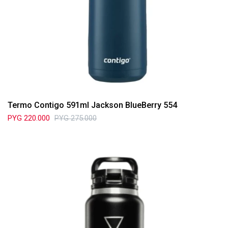
Termo Contigo 591ml Jackson BlueBerry 554
PYG
220.000
PYG
275.000