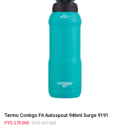
Termo Contigo Fit Autospout 946ml Surge 9191
PYG
270.000
PYG
337.500