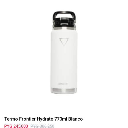
Termo Frontier Hydrate 770ml Blanco
PYG
245.000
PYG
306.250