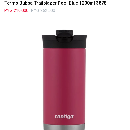
Termo Bubba Trailblazer Pool Blue 1200ml 3878
PYG
210.000
PYG
262.500