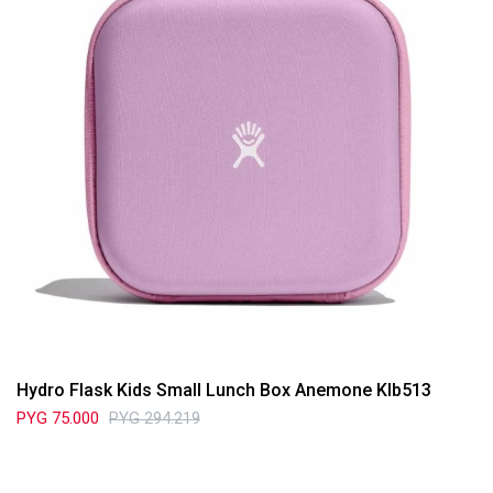
Hydro Flask Kids Small Lunch Box Anemone Klb513
PYG
75.000
PYG
294.219