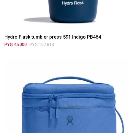
Hydro Flask tumbler press 591 Indigo PB464
PYG
45.000
PYG
167.813