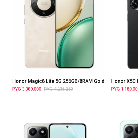
Honor Magic8 Lite 5G 256GB/8RAM Gold
Honor X5C 
PYG
3.389.000
PYG
4.236.250
PYG
1.189.0