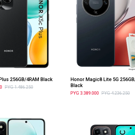
Plus 256GB/4RAM Black
Honor Magic8 Lite 5G 256G
Black
00
PYG
1.486.250
PYG
3.389.000
PYG
4.236.250