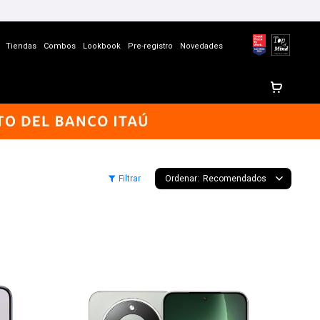
Tiendas
Combos
Lookbook
Pre-registro
Novedades
Recomendados