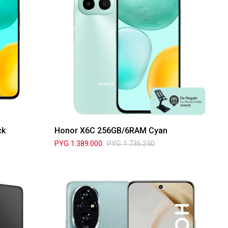
ck
Honor X6C 256GB/6RAM Cyan
PYG
1.389.000
PYG
1.736.250