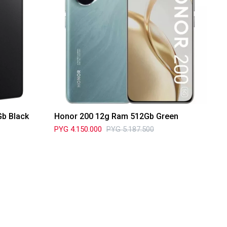
b Black
Honor 200 12g Ram 512Gb Green
PYG
4.150.000
PYG
5.187.500