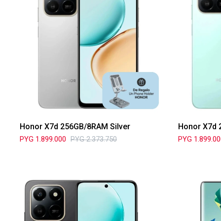
Honor X7d 256GB/8RAM Silver
Honor X7d
PYG
1.899.000
PYG
2.373.750
PYG
1.899.0