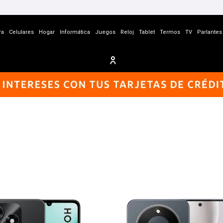
ra
Celulares
Hogar
Informática
Juegos
Reloj
Tablet
Termos
TV
Parlantes