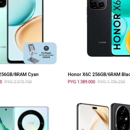
 256GB/8RAM Cyan
Honor X6C 256GB/6RAM Bla
00
PYG
2.373.750
PYG
1.389.000
PYG
1.736.250