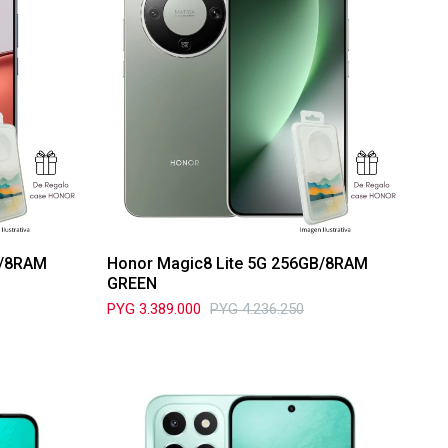
B/8RAM
Honor Magic8 Lite 5G 256GB/8RAM
GREEN
PYG
3.389.000
PYG
4.236.250