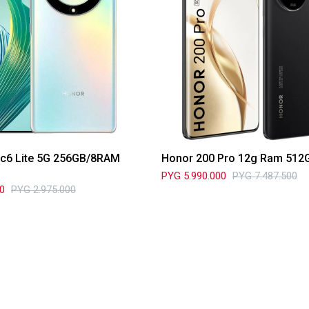
c6 Lite 5G 256GB/8RAM
Honor 200 Pro 12g Ram 512G
PYG
5.990.000
PYG
7.487.500
00
PYG
2.975.000