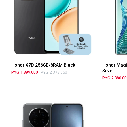
Honor X7D 256GB/8RAM Black
Honor Magi
Silver
PYG
1.899.000
PYG
2.373.750
PYG
2.380.0