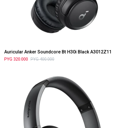
Auricular Anker Soundcore Bt H30i Black A3012Z11
PYG
320.000
PYG
400.000