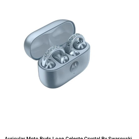
Auricular Moto Buds Loop Celeste Crystal By Swarovski