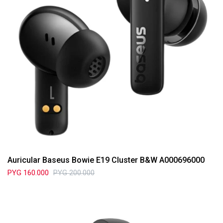
Auricular Baseus Bowie E19 Cluster B&W A000696000
PYG
160.000
PYG
200.000