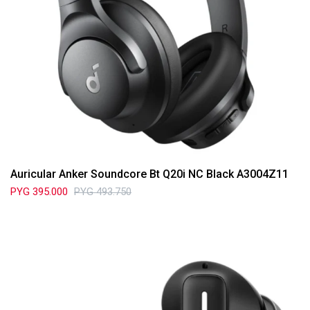
Auricular Anker Soundcore Bt Q20i NC Black A3004Z11
PYG
395.000
PYG
493.750