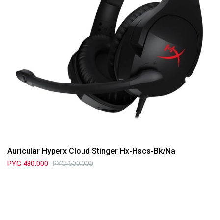
Auricular Hyperx Cloud Stinger Hx-Hscs-Bk/Na
PYG
480.000
PYG
600.000