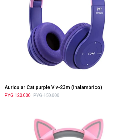
Auricular Cat purple Viv-23m (inalambrico)
PYG
120.000
PYG
150.000