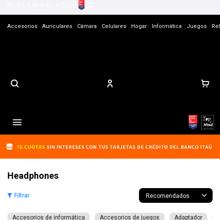
Accesorios
Auriculares
Cámara
Celulares
Hogar
Informática
Juegos
Rel
Contacto

Headphones
Recomendados
Accesorios de informática
Accesorios de juegos
Adaptador