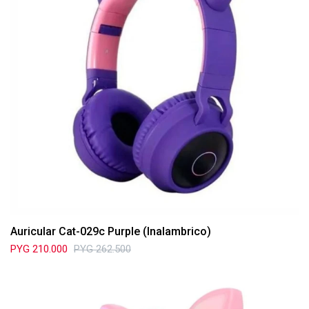
Auricular Cat-029c Purple (Inalambrico)
PYG
210.000
PYG
262.500