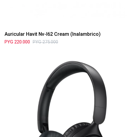
Auricular Havit Nv-I62 Cream (Inalambrico)
PYG
220.000
PYG
275.000