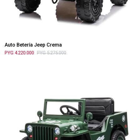
Auto Betería Jeep Crema
PYG
4.220.000
PYG
5.275.000