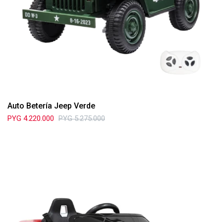
Auto Betería Jeep Verde
PYG
4.220.000
PYG
5.275.000