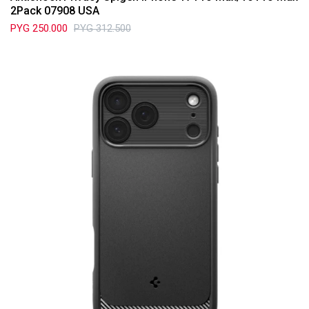
2Pack 07908 USA
PYG
250.000
PYG
312.500