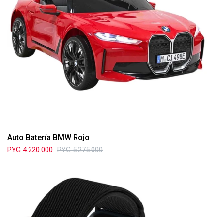
Auto Batería BMW Rojo
PYG
4.220.000
PYG
5.275.000