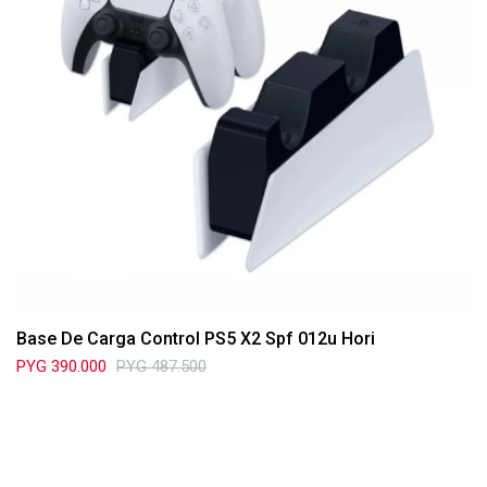
Base De Carga Control PS5 X2 Spf 012u Hori
PYG
390.000
PYG
487.500