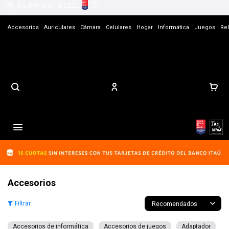
Accesorios
Auriculares
Cámara
Celulares
Hogar
Informática
Juegos
Rel
Contacto

Accesorios
Recomendados
Accesorios de informática
Accesorios de juegos
Adaptador