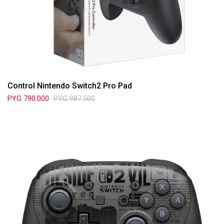
Control Nintendo Switch2 Pro Pad
PYG
790.000
PYG
987.500