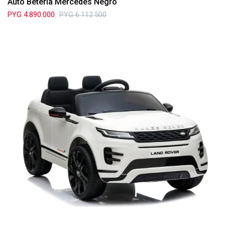
Auto Betería Mercedes Negro
PYG
4.890.000
PYG
6.112.500