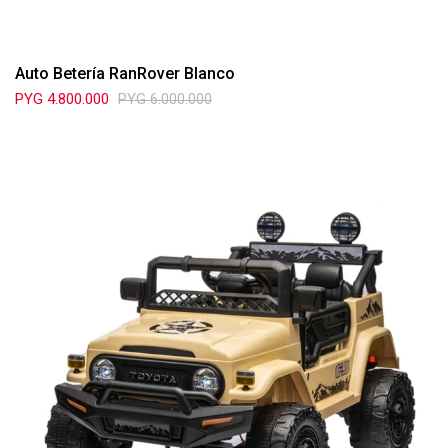
Auto Betería RanRover Blanco
PYG
4.800.000
PYG
6.000.000