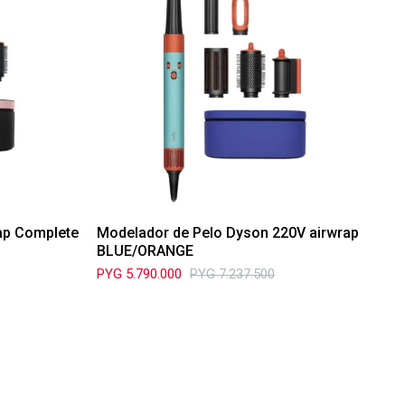
ap Complete
Modelador de Pelo Dyson 220V airwrap
BLUE/ORANGE
PYG
5.790.000
PYG
7.237.500