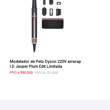
Modelador de Pelo Dyson 220V airwrap
I.D Jasper Plum Edit Limitada
PYG
6.990.000
PYG
8.737.500