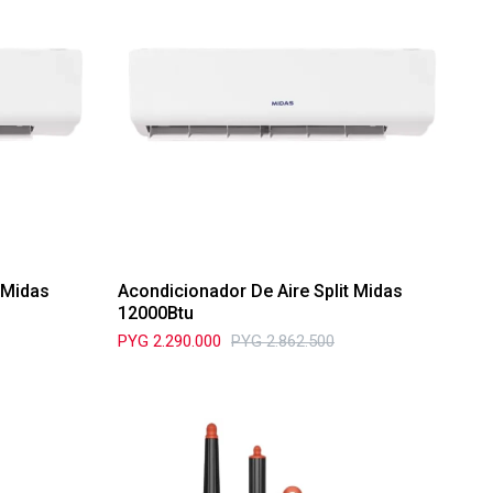
 Midas
Acondicionador De Aire Split Midas
12000Btu
PYG
2.290.000
PYG
2.862.500