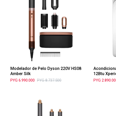
Modelador de Pelo Dyson 220V HS08
Acondiciona
Amber Silk
12Btu Xper
PYG
6.990.000
PYG
8.737.500
PYG
2.890.0