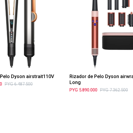
 Pelo Dyson airstrait110V
Rizador de Pelo Dyson airwr
Long
00
PYG
6.487.500
PYG
5.890.000
PYG
7.362.500