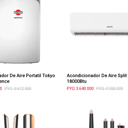
dor De Aire Portatil Tokyo
Acondicionador De Aire Split
ience
18000Btu
00
PYG
3.612.500
PYG
3.640.000
PYG
4.550.000