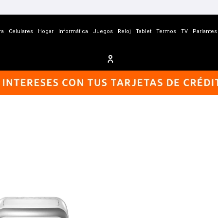
ra
Celulares
Hogar
Informática
Juegos
Reloj
Tablet
Termos
TV
Parlantes