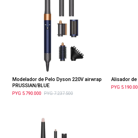
Modelador de Pelo Dyson 220V airwrap
Alisador de
PRUSSIAN/BLUE
PYG
5.190.0
PYG
5.790.000
PYG
7.237.500