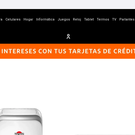
ra
Celulares
Hogar
Informática
Juegos
Reloj
Tablet
Termos
TV
Parlantes