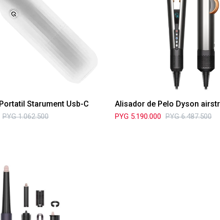
Portatil Starument Usb-C
Alisador de Pelo Dyson airst
PYG
1.062.500
PYG
5.190.000
PYG
6.487.500