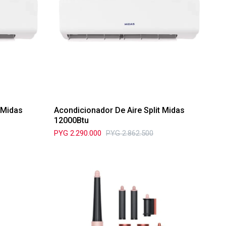
 Midas
Acondicionador De Aire Split Midas
12000Btu
PYG
2.290.000
PYG
2.862.500