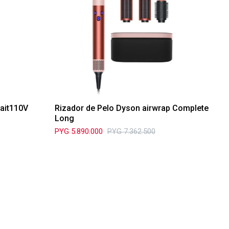
rait110V
Rizador de Pelo Dyson airwrap Complete
Long
PYG
5.890.000
PYG
7.362.500