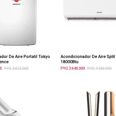
dor De Aire Portatil Tokyo
Acondicionador De Aire Split
ience
18000Btu
00
PYG
3.612.500
PYG
3.640.000
PYG
4.550.000