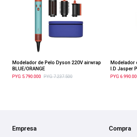
Modelador de Pelo Dyson 220V airwrap
Modelador 
BLUE/ORANGE
I.D Jasper 
PYG
5.790.000
PYG
7.237.500
PYG
6.990.0
Empresa
Compra