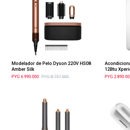
Modelador de Pelo Dyson 220V HS08
Acondiciona
Amber Silk
12Btu Xper
PYG
6.990.000
PYG
8.737.500
PYG
2.890.0