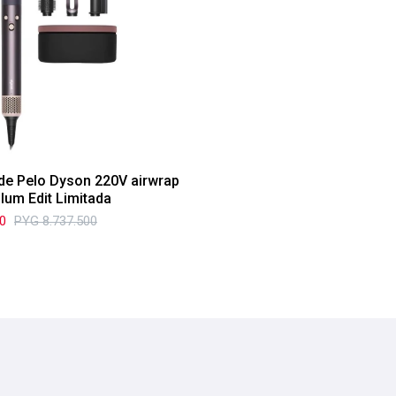
de Pelo Dyson 220V airwrap
Plum Edit Limitada
00
PYG
8.737.500