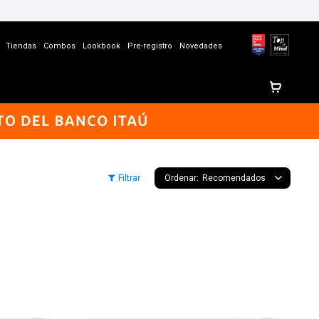
Tiendas
Combos
Lookbook
Pre-registro
Novedades
Recomendados