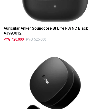
Auricular Anker Soundcore Bt Life P3i NC Black
A3993012
PYG
420.000
PYG
525.000