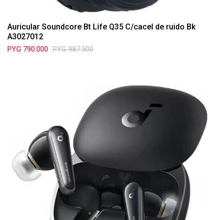
Auricular Soundcore Bt Life Q35 C/cacel de ruido Bk
A3027012
PYG
790.000
PYG
987.500