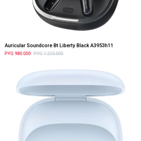
Auricular Soundcore Bt Liberty Black A3953h11
PYG
980.000
PYG
1.225.000