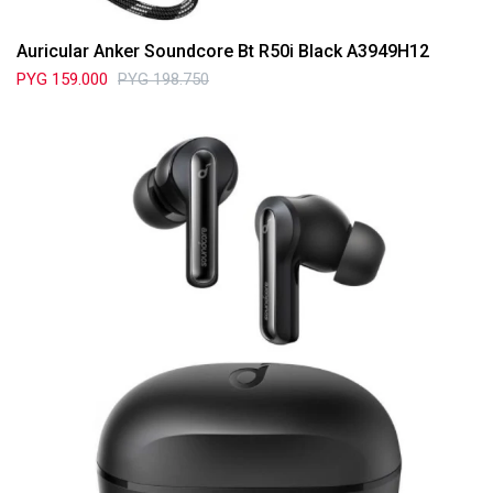
Auricular Anker Soundcore Bt R50i Black A3949H12
PYG
159.000
PYG
198.750