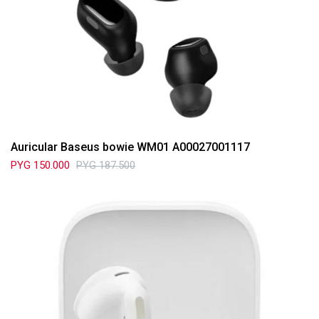
Auricular Baseus bowie WM01 A00027001117
PYG
150.000
PYG
187.500