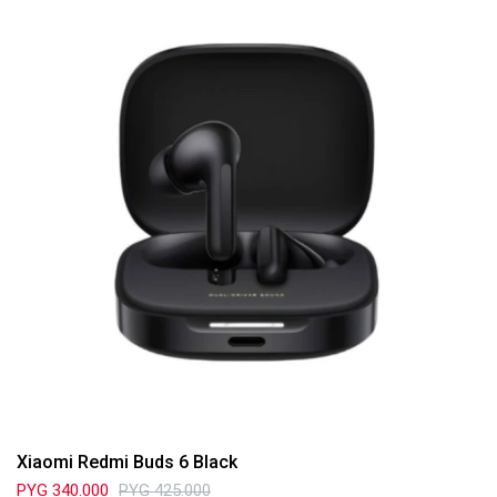
Xiaomi Redmi Buds 6 Black
PYG
340.000
PYG
425.000