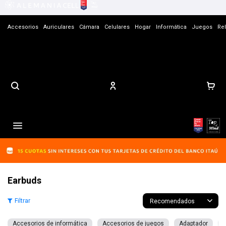
Accesorios
Auriculares
Cámara
Celulares
Hogar
Informática
Juegos
Rel
Contacto

Earbuds
Recomendados
Accesorios de informática
Accesorios de juegos
Adaptador