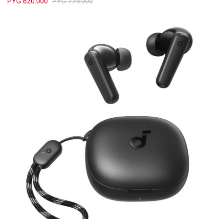
PYG
620.000
PYG
775.000