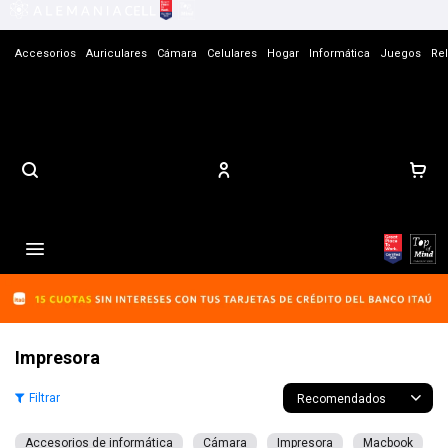
Accesorios
Auriculares
Cámara
Celulares
Hogar
Informática
Juegos
Rel
Contacto

Impresora
Recomendados
Accesorios de informática
Cámara
Impresora
Macbook