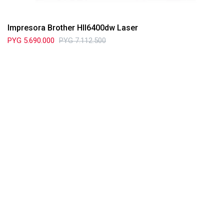
Impresora Brother Hll6400dw Laser
PYG
5.690.000
PYG
7.112.500