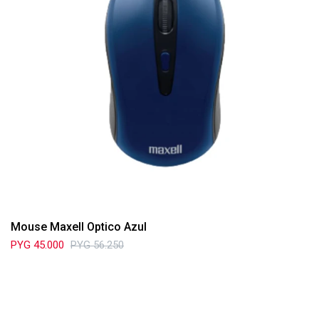
Mouse Maxell Optico Azul
PYG
45.000
PYG
56.250