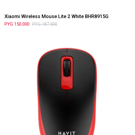
Xiaomi Wireless Mouse Lite 2 White BHR8915G
PYG
150.000
PYG
187.500