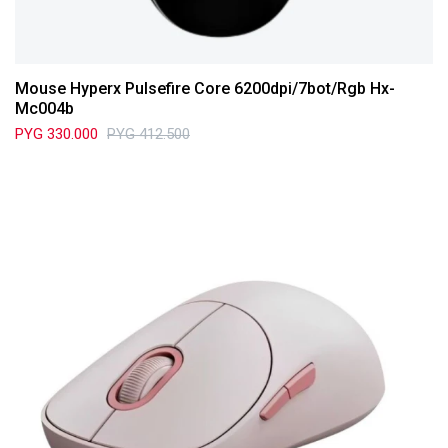
Mouse Hyperx Pulsefire Core 6200dpi/7bot/Rgb Hx-
Mc004b
PYG
330.000
PYG
412.500