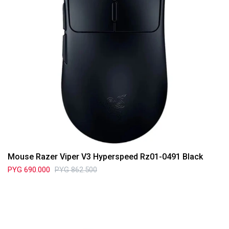
Mouse Razer Viper V3 Hyperspeed Rz01-0491 Black
PYG
690.000
PYG
862.500