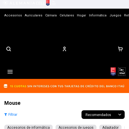
Accesorios
Auriculares
Cámara
Celulares
Hogar
Informática
Juegos
Rel
Contacto

Mouse
Recomendados
Accesorios de informática
Accesorios de juegos
Adaptador