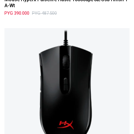
A-Wt
PYG
390.000
PYG
487.500