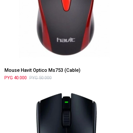
Mouse Havit Optico Ms753 (Cable)
PYG
40.000
PYG
50.000