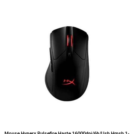
Mouse Hyperx Pulsefire Haste 16000dpi/6b/Usb Hmsh 1-