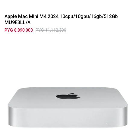
Apple Mac Mini M4 2024 10cpu/10gpu/16gb/512Gb
MU9E3LL/A
PYG
8.890.000
PYG
11.112.500