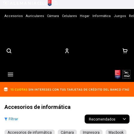
Accesorios
Auriculares
Cámara
Celulares
Hogar
Informática
Juegos
Rel
Contacto

Accesorios de informática
Recomendados
Accesorios de informática
Cámara
Impresora
Macbook