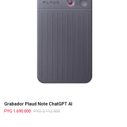
Grabador Plaud Note ChatGPT AI
PYG
1.690.000
PYG
2.112.500