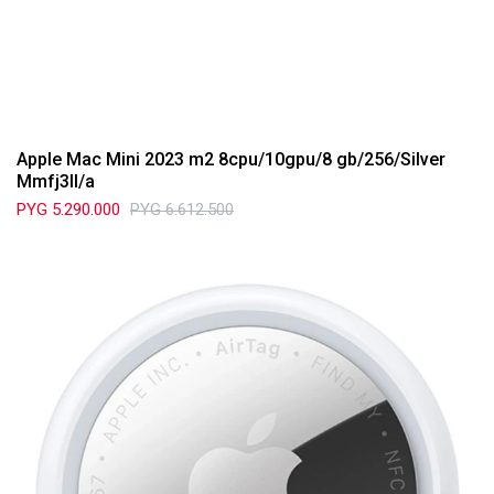
Apple Mac Mini 2023 m2 8cpu/10gpu/8 gb/256/Silver
Mmfj3ll/a
PYG
5.290.000
PYG
6.612.500