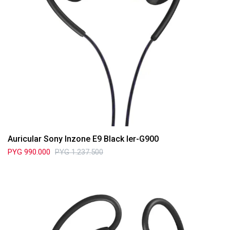
Auricular Sony Inzone E9 Black Ier-G900
PYG
990.000
PYG
1.237.500