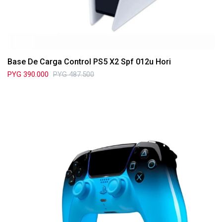
Base De Carga Control PS5 X2 Spf 012u Hori
PYG
390.000
PYG
487.500