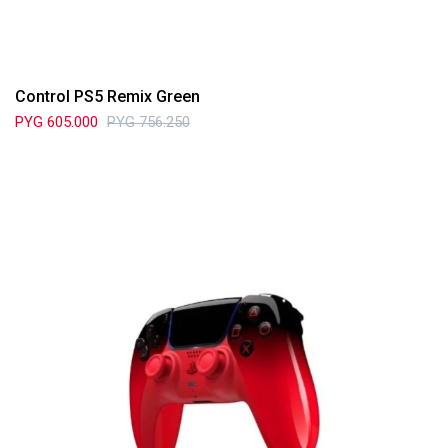
Control PS5 Remix Green
PYG
605.000
PYG
756.250