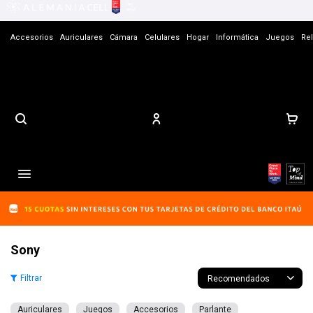
Accesorios
Auriculares
Cámara
Celulares
Hogar
Informática
Juegos
Rel
Contacto

Sony
Recomendados
Auriculares
Juegos
Accesorios
Parlante