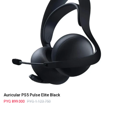
Auricular PS5 Pulse Elite Black
PYG
899.000
PYG
1.123.750