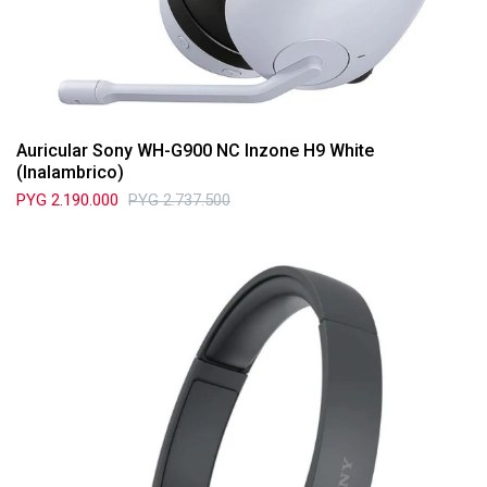
Auricular Sony WH-G900 NC Inzone H9 White
(Inalambrico)
PYG
2.190.000
PYG
2.737.500