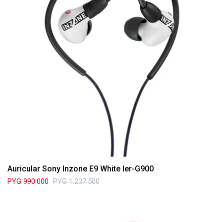
Auricular Sony Inzone E9 White Ier-G900
PYG
990.000
PYG
1.237.500