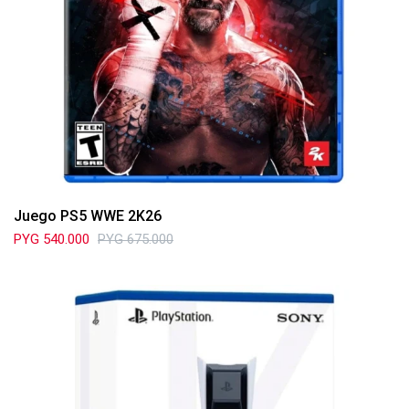
Juego PS5 WWE 2K26
PYG
540.000
PYG
675.000