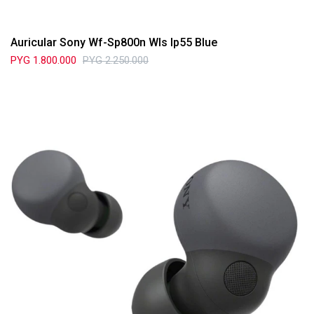
Auricular Sony Wf-Sp800n Wls Ip55 Blue
PYG
1.800.000
PYG
2.250.000