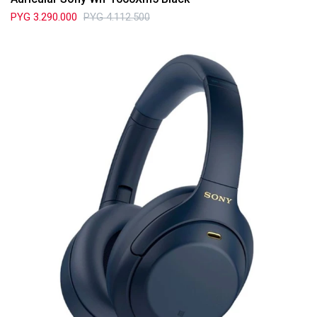
PYG
3.290.000
PYG
4.112.500