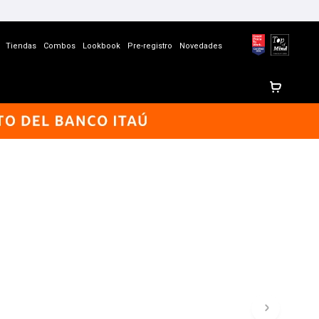
Tiendas
Combos
Lookbook
Pre-registro
Novedades