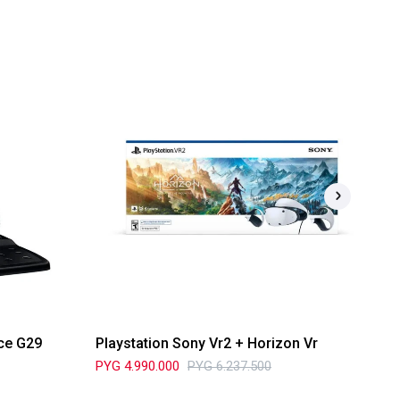
rce G29
Playstation Sony Vr2 + Horizon Vr
Pl
PYG
4.990.000
PYG
6.237.500
PY