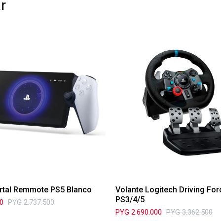
r
rtal Remmote PS5 Blanco
Volante Logitech Driving Fo
PS3/4/5
00
PYG
2.737.500
PYG
2.690.000
PYG
3.362.500