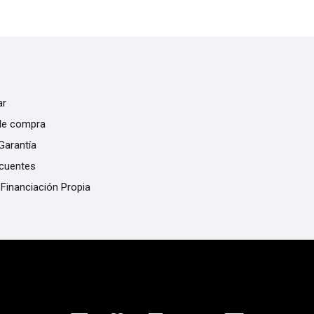
ar
de compra
Garantía
ecuentes
 Financiación Propia