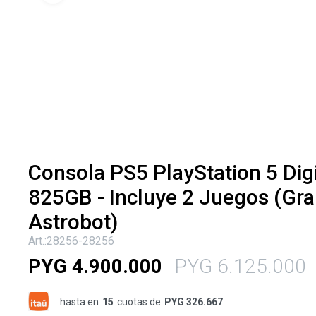
Consola PS5 PlayStation 5 Dig
825GB - Incluye 2 Juegos (Gra
Astrobot)
28256-28256
PYG
4.900.000
PYG
6.125.000
hasta en
15
cuotas de
PYG 326.667