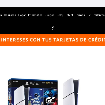
ra
Celulares
Hogar
Informática
Juegos
Reloj
Tablet
Termos
TV
Parlantes