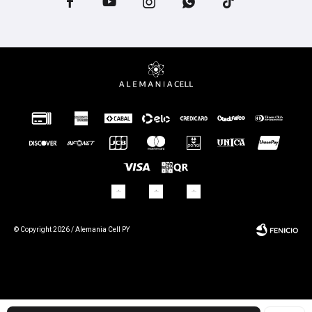





© Copyright 2026 / Alemania Cell PY