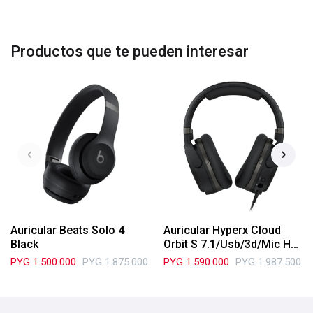
Productos que te pueden interesar
Auricular Beats Solo 4
Auricular Hyperx Cloud
Black
Orbit S 7.1/Usb/3d/Mic Hx-
Hscos
PYG
1.500.000
PYG
1.875.000
PYG
1.590.000
PYG
1.987.500