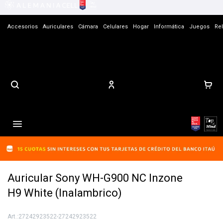
Accesorios
Auriculares
Cámara
Celulares
Hogar
Informática
Juegos
Rel
Contacto

Auricular Sony WH-G900 NC Inzone
H9 White (Inalambrico)
27242923522-27242923522