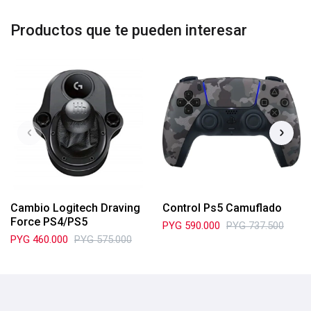
Productos que te pueden interesar
Cambio Logitech Draving
Control Ps5 Camuflado
Force PS4/PS5
PYG
590.000
PYG
737.500
PYG
460.000
PYG
575.000