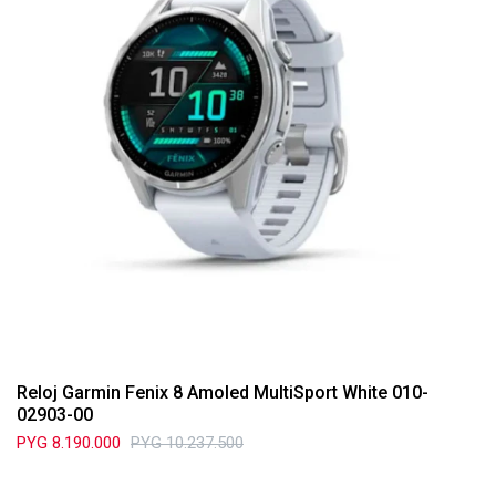
Reloj Garmin Fenix 8 Amoled MultiSport White 010-
02903-00
PYG
8.190.000
PYG
10.237.500