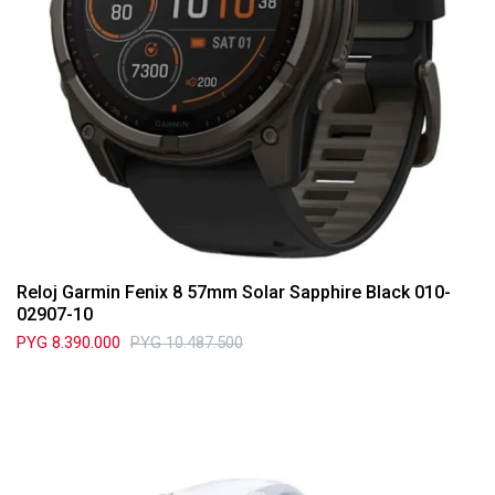
Reloj Garmin Fenix 8 57mm Solar Sapphire Black 010-
02907-10
PYG
8.390.000
PYG
10.487.500