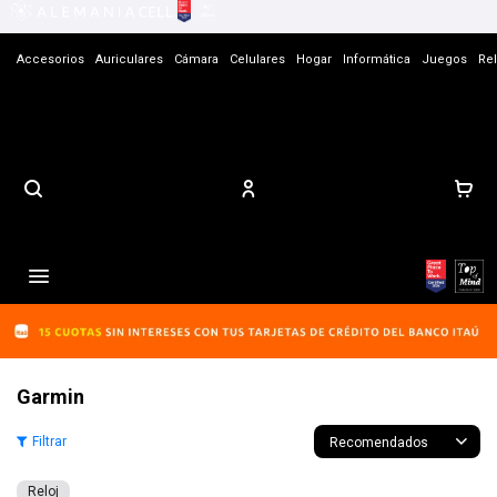
Accesorios
Auriculares
Cámara
Celulares
Hogar
Informática
Juegos
Rel
Contacto

Garmin
Recomendados
Reloj