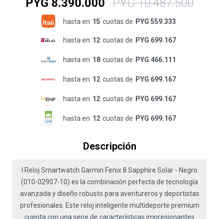
PYG
8.390.000
PYG
10.487.500
hasta en
15
cuotas de
PYG 559.333
hasta en
12
cuotas de
PYG 699.167
hasta en
18
cuotas de
PYG 466.111
hasta en
12
cuotas de
PYG 699.167
hasta en
12
cuotas de
PYG 699.167
hasta en
12
cuotas de
PYG 699.167
Descripción
l Reloj Smartwatch Garmin Fenix 8 Sapphire Solar - Negro
(010-02907-10) es la combinación perfecta de tecnología
avanzada y diseño robusto para aventureros y deportistas
profesionales. Este reloj inteligente multideporte premium
cuenta con una serie de características impresionantes