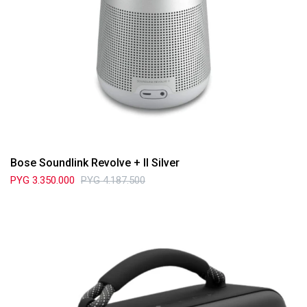
Bose Soundlink Revolve + II Silver
PYG
3.350.000
PYG
4.187.500