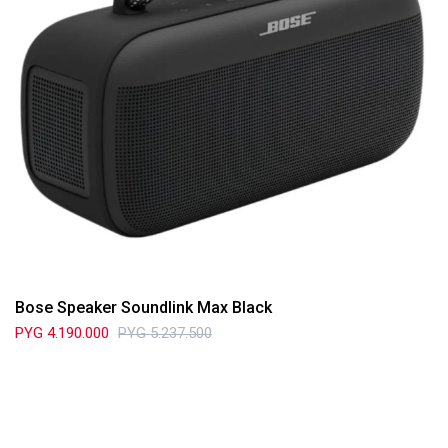
Bose Speaker Soundlink Max Black
PYG
4.190.000
PYG
5.237.500