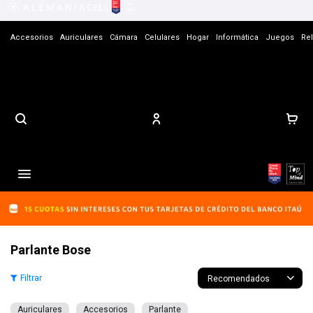
Accesorios
Auriculares
Cámara
Celulares
Hogar
Informática
Juegos
Rel
Contacto

Parlante Bose
Recomendados
Auriculares
Accesorios
Parlante