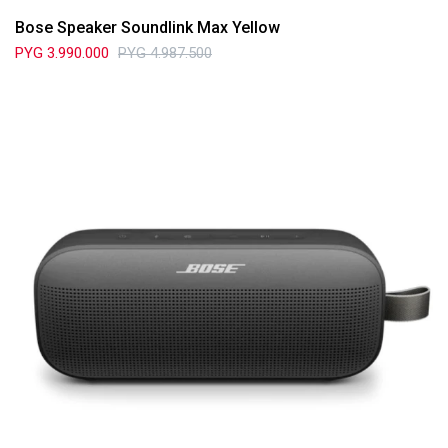
Bose Speaker Soundlink Max Yellow
PYG
3.990.000
PYG
4.987.500