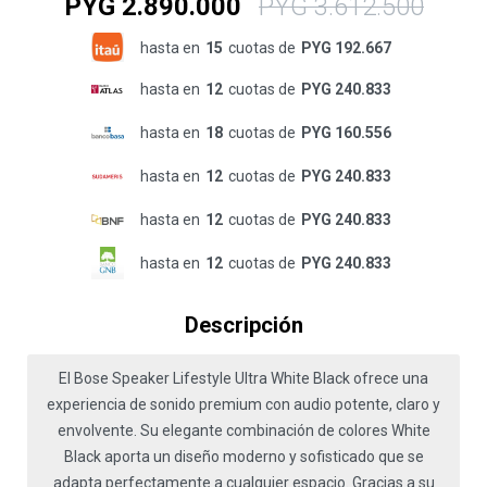
PYG
2.890.000
PYG
3.612.500
hasta en
15
cuotas de
PYG 192.667
hasta en
12
cuotas de
PYG 240.833
hasta en
18
cuotas de
PYG 160.556
hasta en
12
cuotas de
PYG 240.833
hasta en
12
cuotas de
PYG 240.833
hasta en
12
cuotas de
PYG 240.833
Descripción
El Bose Speaker Lifestyle Ultra White Black ofrece una
experiencia de sonido premium con audio potente, claro y
envolvente. Su elegante combinación de colores White
Black aporta un diseño moderno y sofisticado que se
adapta perfectamente a cualquier espacio. Gracias a su