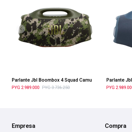
Parlante Jbl Boombox 4 Squad Camu
Parlante Jb
PYG
2.989.000
PYG
3.736.250
PYG
2.989.0
Empresa
Compra