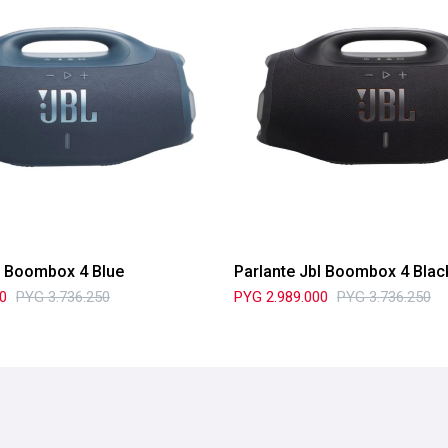
l Boombox 4 Blue
Parlante Jbl Boombox 4 Blac
00
PYG
3.736.250
PYG
2.989.000
PYG
3.736.250