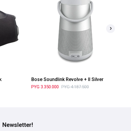
k
Bose Soundlink Revolve + II Silver
Pa
PYG
3.350.000
PYG
4.187.500
PY
Newsletter!