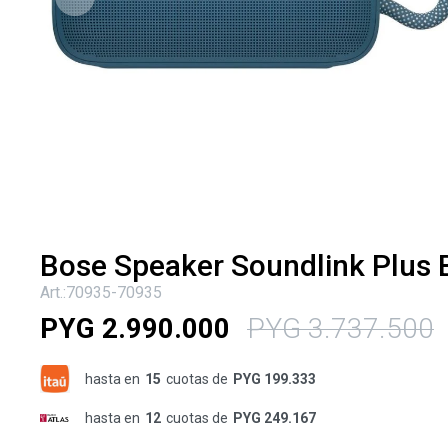
Bose Speaker Soundlink Plus 
70935-70935
PYG
2.990.000
PYG
3.737.500
hasta en
15
cuotas de
PYG 199.333
hasta en
12
cuotas de
PYG 249.167