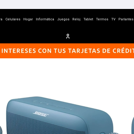
ra
Celulares
Hogar
Informática
Juegos
Reloj
Tablet
Termos
TV
Parlantes