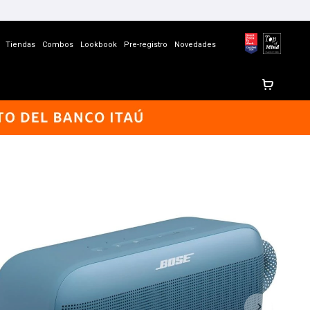
Tiendas
Combos
Lookbook
Pre-registro
Novedades