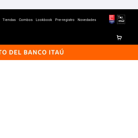
Tiendas
Combos
Lookbook
Pre-registro
Novedades