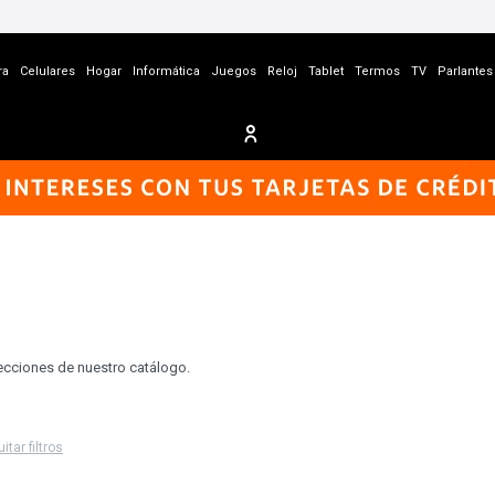
ra
Celulares
Hogar
Informática
Juegos
Reloj
Tablet
Termos
TV
Parlantes
secciones de nuestro catálogo.
itar filtros