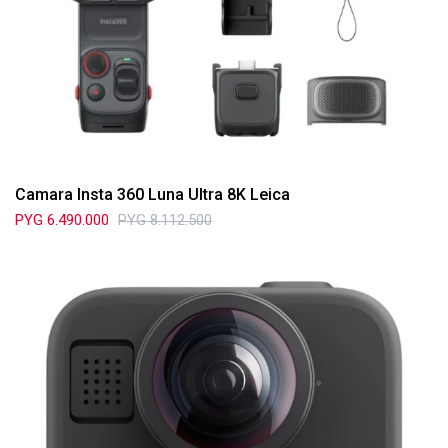
Camara Insta 360 Luna Ultra 8K Leica
PYG
6.490.000
PYG
8.112.500