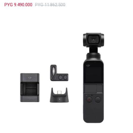
PYG
9.490.000
PYG
11.862.500