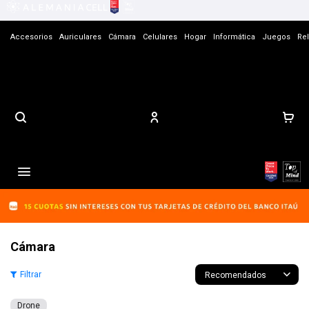
Accesorios
Auriculares
Cámara
Celulares
Hogar
Informática
Juegos
Rel
Contacto

Cámara
Recomendados
Drone