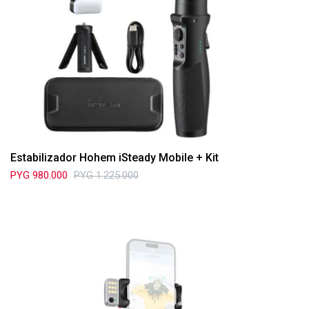
Estabilizador Hohem iSteady Mobile + Kit
PYG
980.000
PYG
1.225.000