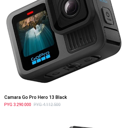
Camara Go Pro Hero 13 Black
PYG
3.290.000
PYG
4.112.500