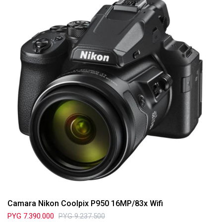
Camara Nikon Coolpix P950 16MP/83x Wifi
PYG
7.390.000
PYG
9.237.500