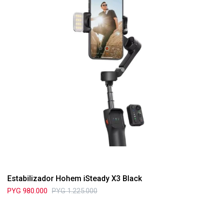
Estabilizador Hohem iSteady X3 Black
PYG
980.000
PYG
1.225.000