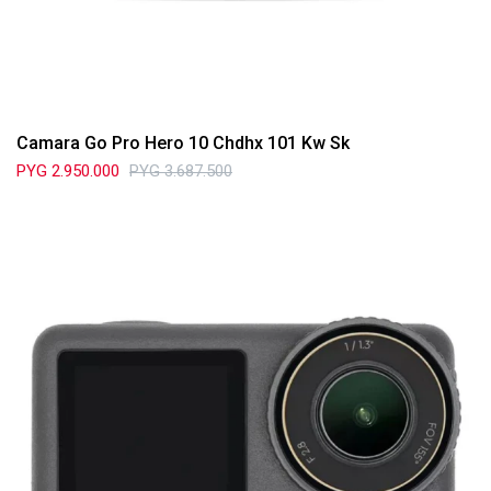
Camara Go Pro Hero 10 Chdhx 101 Kw Sk
PYG
2.950.000
PYG
3.687.500