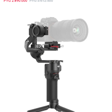
PYG
2.890.000
PYG
3.612.500