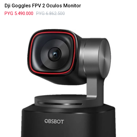
Dji Goggles FPV 2 Oculos Monitor
PYG
5.490.000
PYG
6.862.500