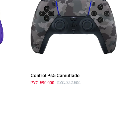
Control Ps5 Camuflado
PYG
590.000
PYG
737.500