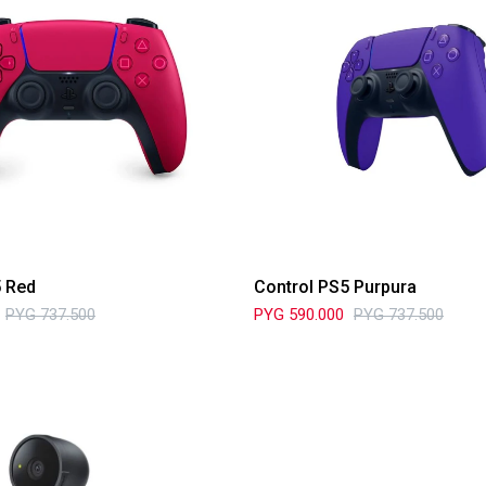
5 Red
Control PS5 Purpura
PYG
737.500
PYG
590.000
PYG
737.500