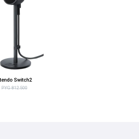
tendo Switch2
PYG
812.500