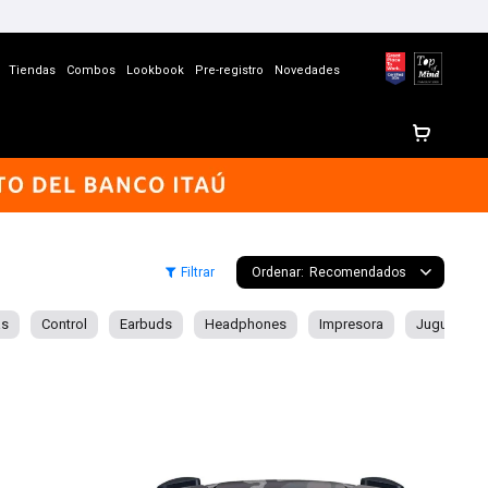
Tiendas
Combos
Lookbook
Pre-registro
Novedades
Recomendados
as
Control
Earbuds
Headphones
Impresora
Juguetes