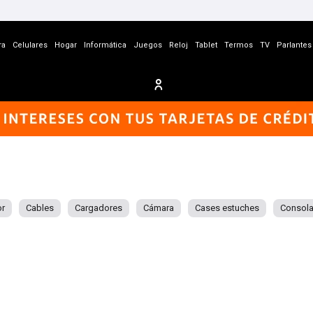
ra
Celulares
Hogar
Informática
Juegos
Reloj
Tablet
Termos
TV
Parlantes
r
Cables
Cargadores
Cámara
Cases estuches
Consol