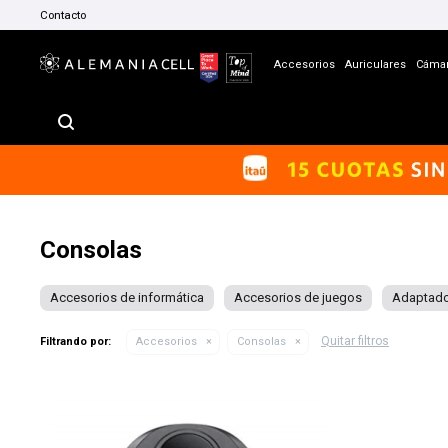
Contacto
Accesorios
Auriculares
Cáma
Consolas
Accesorios de informática
Accesorios de juegos
Adaptado
Quitar filtros
Filtrando por:
Accesorios
Consolas