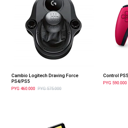
Cambio Logitech Draving Force
Control PS
PS4/PS5
PYG
590.000
PYG
460.000
PYG
575.000