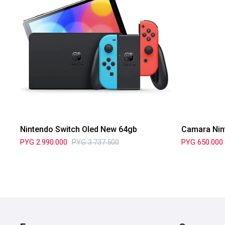
Nintendo Switch Oled New 64gb
Camara Nin
PYG
2.990.000
PYG
3.737.500
PYG
650.000