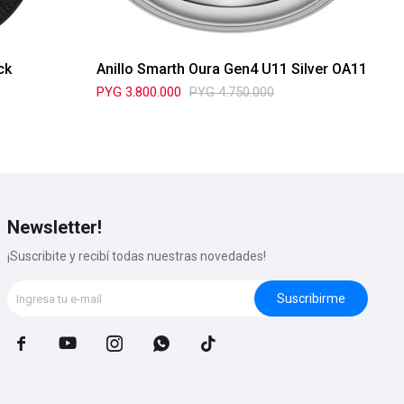
ck
Anillo Smarth Oura Gen4 U11 Silver OA11
An
Br
PYG
3.800.000
PYG
4.750.000
PY
Newsletter!
¡Suscribite y recibí todas nuestras novedades!
Suscribirme




