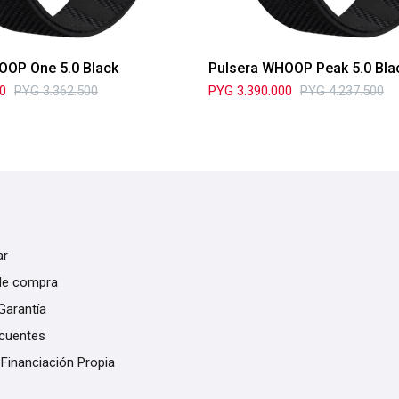
OOP One 5.0 Black
Pulsera WHOOP Peak 5.0 Bla
00
PYG
3.362.500
PYG
3.390.000
PYG
4.237.500
ar
de compra
Garantía
ecuentes
 Financiación Propia