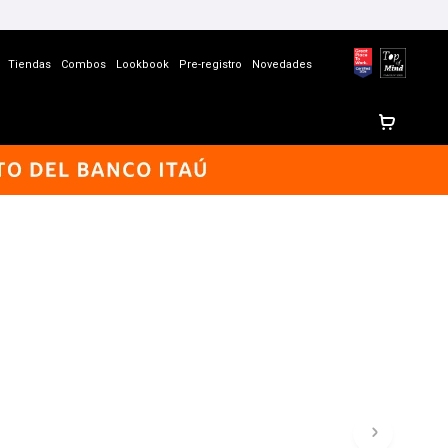
Tiendas
Combos
Lookbook
Pre-registro
Novedades