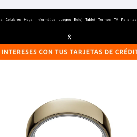
ra
Celulares
Hogar
Informática
Juegos
Reloj
Tablet
Termos
TV
Parlantes