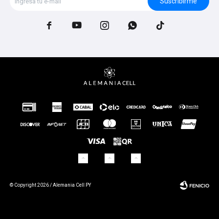
Suscribirme





© Copyright 2026 / Alemania Cell PY