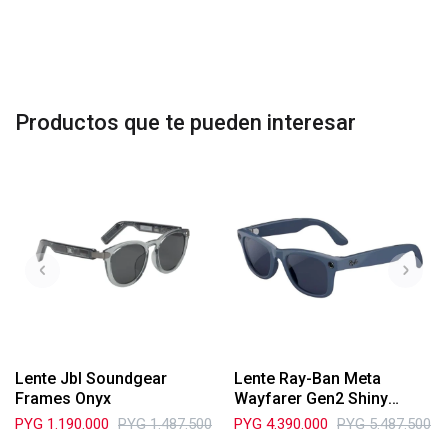
Productos que te pueden interesar
Lente Jbl Soundgear
Lente Ray-Ban Meta
Frames Onyx
Wayfarer Gen2 Shiny
Cosmic Blue Trans
PYG
1.190.000
PYG
1.487.500
PYG
4.390.000
PYG
5.487.500
Sapphire 721438