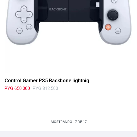
Control Gamer PS5 Backbone Iightnig
PYG
650.000
PYG
812.500
MOSTRANDO
17
DE
17