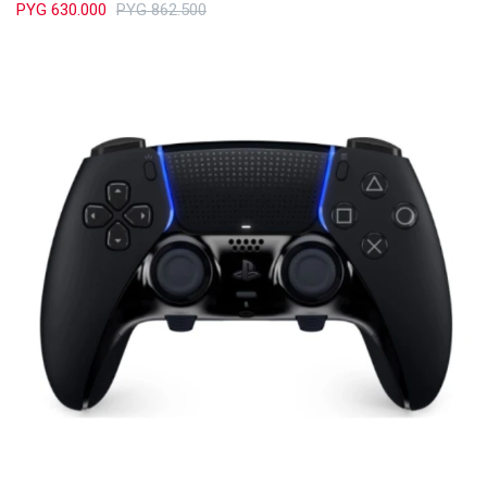
PYG
630.000
PYG
862.500