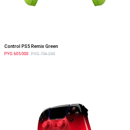
Control PS5 Remix Green
PYG
605.000
PYG
756.250