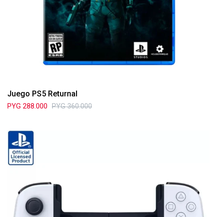
Juego PS5 Returnal
PYG
288.000
PYG
360.000