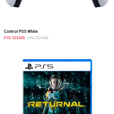
Control PS5 White
PYG
535.000
PYG
737.500