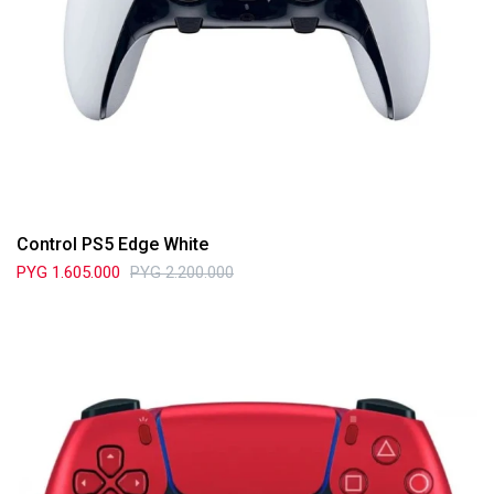
Control PS5 Edge White
PYG
1.605.000
PYG
2.200.000