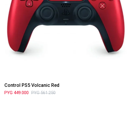
Control PS5 Volcanic Red
PYG
449.000
PYG
561.250