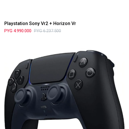
Playstation Sony Vr2 + Horizon Vr
PYG
4.990.000
PYG
6.237.500