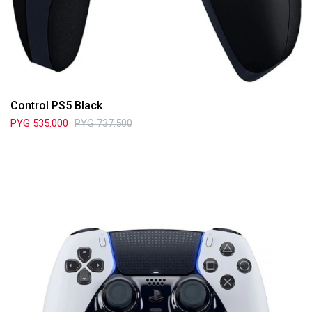
Control PS5 Black
PYG
535.000
PYG
737.500