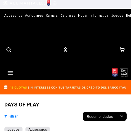
Accesorios
Auriculares
Cámara
Celulares
Hogar
Informática
Juegos
Rel
Contacto

DAYS OF PLAY
Recomendados
Juegos
Accesorios