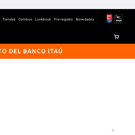
Tiendas
Combos
Lookbook
Pre-registro
Novedades