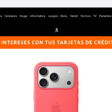
ra
Celulares
Hogar
Informática
Juegos
Reloj
Tablet
Termos
TV
Parlantes