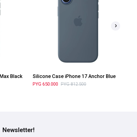
 Max Black
Silicone Case iPhone 17 Anchor Blue
Si
PYG
650.000
PYG
812.500
PY
Newsletter!