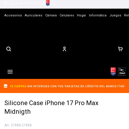
Accesorios
Auriculares
Cámara
Celulares
Hogar
Informática
Juegos
Rel
Contacto

Silicone Case iPhone 17 Pro Max
Midnigth
27888-27888