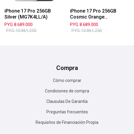
iPhone 17 Pro 256GB
iPhone 17 Pro 256GB
Silver (MG7K4LL/A)
Cosmic Orange
(MG7L4LL/A)
PYG
8.689.000
PYG
8.689.000
PYG
10.861.250
PYG
10.861.250
Compra
Cómo comprar
Condiciones de compra
Clausulas De Garantía
Preguntas frecuentes
Requisitos de Financiación Propia