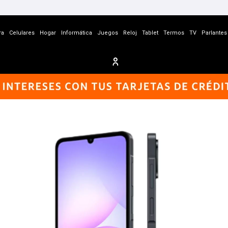
ra
Celulares
Hogar
Informática
Juegos
Reloj
Tablet
Termos
TV
Parlantes