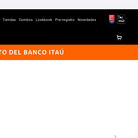
Tiendas
Combos
Lookbook
Pre-registro
Novedades