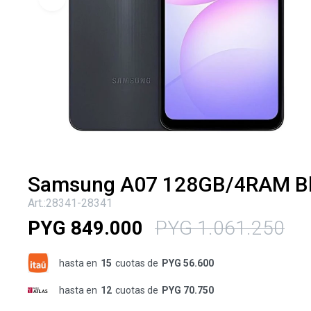
Samsung A07 128GB/4RAM B
28341-28341
PYG
849.000
PYG
1.061.250
hasta en
15
cuotas de
PYG 56.600
hasta en
12
cuotas de
PYG 70.750