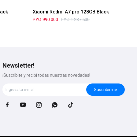
lack
Xiaomi Redmi A7 pro 128GB Black
Xi
Mi
PYG
990.000
PYG
1.237.500
PY
Newsletter!
¡Suscribite y recibí todas nuestras novedades!
Suscribirme




