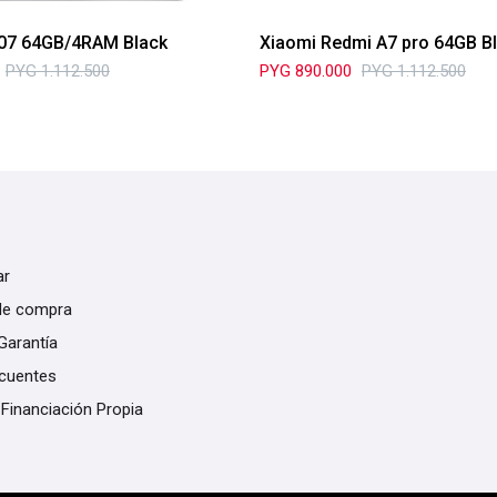
07 64GB/4RAM Black
Xiaomi Redmi A7 pro 64GB B
PYG
1.112.500
PYG
890.000
PYG
1.112.500
ar
de compra
Garantía
ecuentes
 Financiación Propia