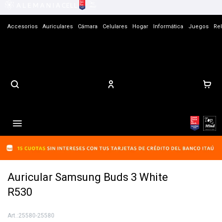
Accesorios
Auriculares
Cámara
Celulares
Hogar
Informática
Juegos
Rel
Contacto

Auricular Samsung Buds 3 White
R530
25580-25580