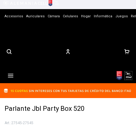
Accesorios
Auriculares
Cámara
Celulares
Hogar
Informática
Juegos
Rel
Contacto

Parlante Jbl Party Box 520
27545-27545