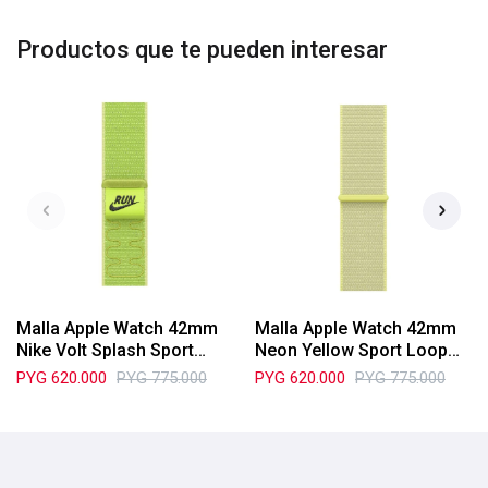
Productos que te pueden interesar
Malla Apple Watch 42mm
Malla Apple Watch 42mm
Nike Volt Splash Sport
Neon Yellow Sport Loop
Loop (MGCW4AM/A)
(MFFF4AM/A)
PYG
620.000
PYG
775.000
PYG
620.000
PYG
775.000