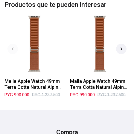
Productos que te pueden interesar
Malla Apple Watch 49mm
Malla Apple Watch 49mm
Terra Cotta Natural Alpine
Terra Cotta Natural Alpine
Loop M (MFTC4AM/A)
Loop L (MFTD4AM/A)
PYG
990.000
PYG
1.237.500
PYG
990.000
PYG
1.237.500
Compra