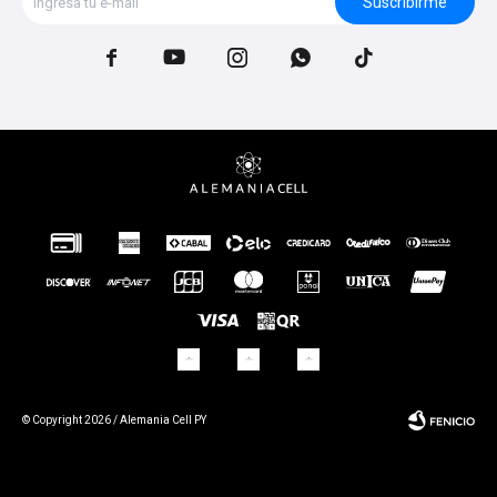
Suscribirme





© Copyright 2026 / Alemania Cell PY