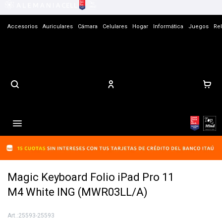
Accesorios
Auriculares
Cámara
Celulares
Hogar
Informática
Juegos
Rel
Contacto

Magic Keyboard Folio iPad Pro 11
M4 White ING (MWR03LL/A)
25593-25593