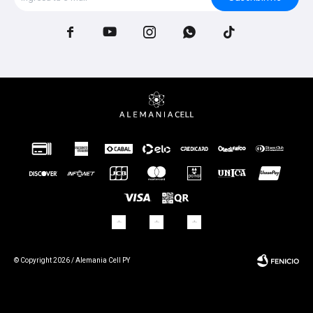





© Copyright 2026 / Alemania Cell PY