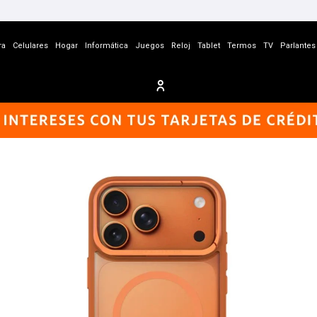
ra
Celulares
Hogar
Informática
Juegos
Reloj
Tablet
Termos
TV
Parlantes