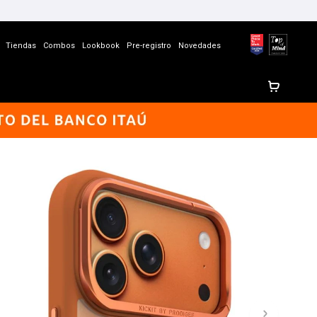
Tiendas
Combos
Lookbook
Pre-registro
Novedades