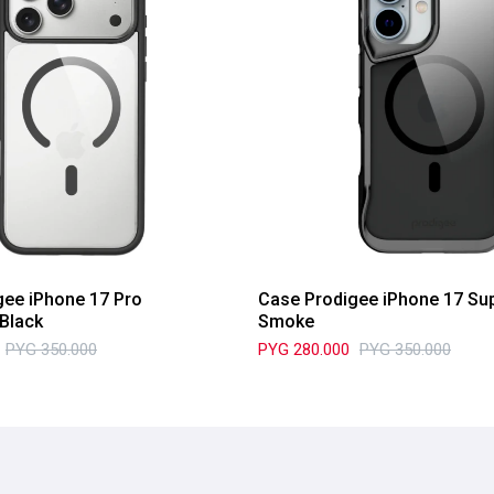
gee iPhone 17 Pro
Case Prodigee iPhone 17 Su
Black
Smoke
PYG
350.000
PYG
280.000
PYG
350.000