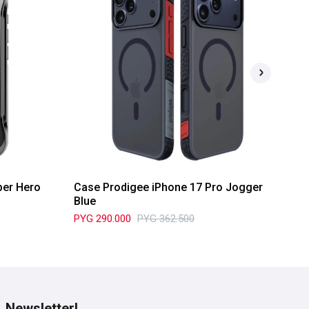
per Hero
Case Prodigee iPhone 17 Pro Jogger
Ca
Blue
Wh
PYG
290.000
PYG
362.500
PY
Newsletter!