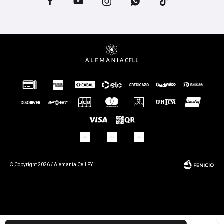





© Copyright 2026 / Alemania Cell PY