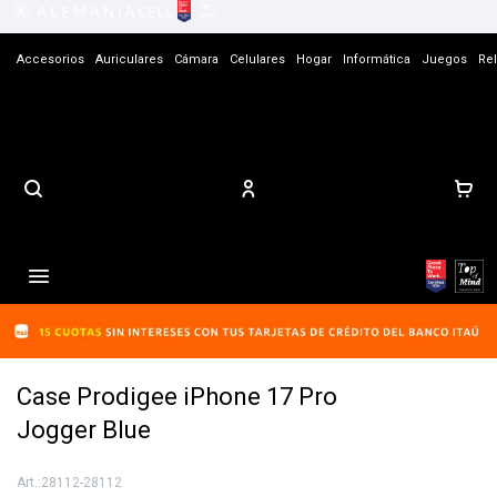
Accesorios
Auriculares
Cámara
Celulares
Hogar
Informática
Juegos
Rel
Contacto

Case Prodigee iPhone 17 Pro
Jogger Blue
28112-28112