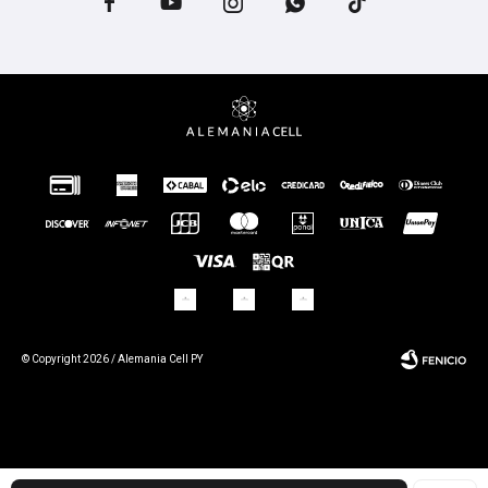





© Copyright 2026 / Alemania Cell PY