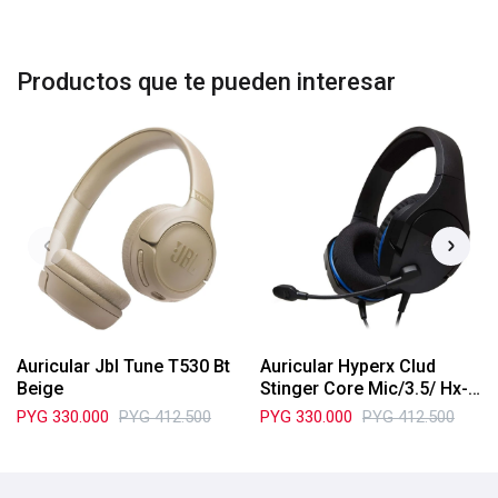
Productos que te pueden interesar
Auricular Jbl Tune T530 Bt
Auricular Hyperx Clud
Beige
Stinger Core Mic/3.5/ Hx-
Hscsc-Bk
PYG
330.000
PYG
412.500
PYG
330.000
PYG
412.500