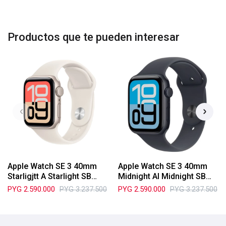
Productos que te pueden interesar
Apple Watch SE 3 40mm
Apple Watch SE 3 40mm
Starligjtt A Starlight SB
Midnight Al Midnight SB
S/M MEH34LW/A
S/M MEH94LW/A
PYG
2.590.000
PYG
3.237.500
PYG
2.590.000
PYG
3.237.500