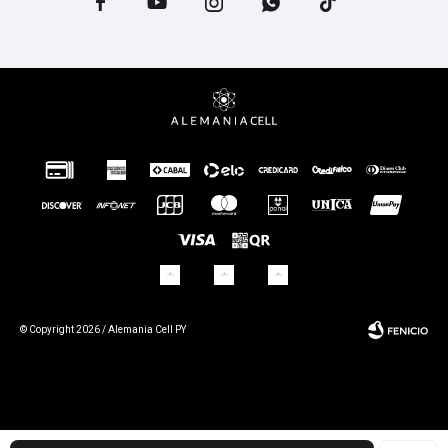





© Copyright 2026 / Alemania Cell PY