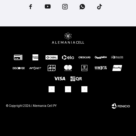





© Copyright 2026 / Alemania Cell PY