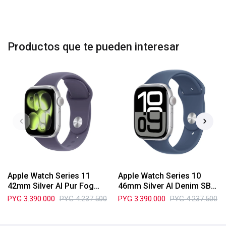
Productos que te pueden interesar
Apple Watch Series 11
Apple Watch Series 10
42mm Silver Al Pur Fog
46mm Silver Al Denim SB
Sport Band S/M
S/M (MWWL3LW/A)
PYG
3.390.000
PYG
4.237.500
PYG
3.390.000
PYG
4.237.500
MEU64LW/A