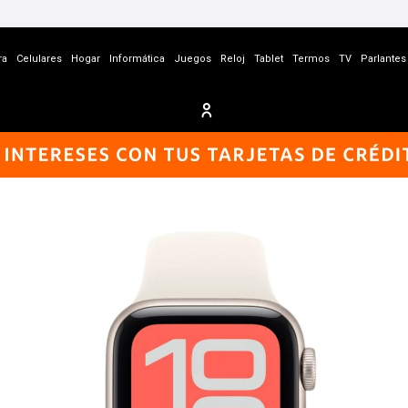
ra
Celulares
Hogar
Informática
Juegos
Reloj
Tablet
Termos
TV
Parlantes