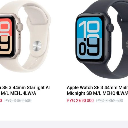
 SE 3 44mm Starlight Al
Apple Watch SE 3 44mm Midn
SB M/L MEHJ4LW/A
Midnight SB M/L MEHQ4LW/
00
PYG
3.362.500
PYG
2.690.000
PYG
3.362.500