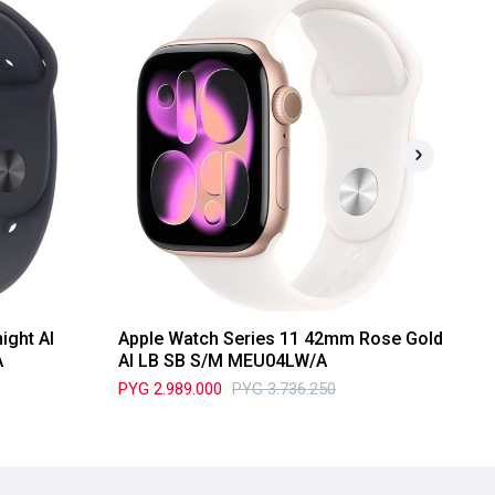
ight Al
Apple Watch Series 11 42mm Rose Gold
Ap
A
Al LB SB S/M MEU04LW/A
Al
PYG
2.989.000
PYG
3.736.250
PY