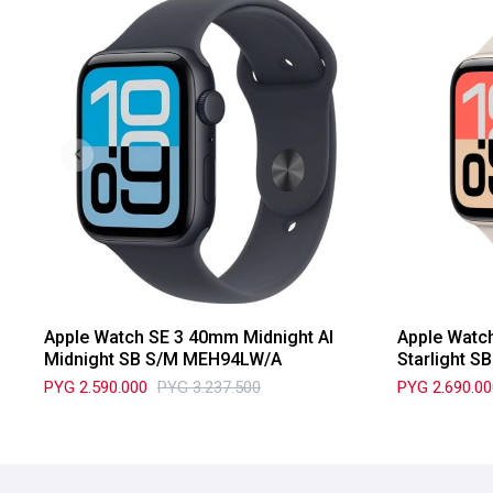
Apple Watch SE 3 40mm Midnight Al
Apple Watch
Midnight SB S/M MEH94LW/A
Starlight 
PYG
2.590.000
PYG
3.237.500
PYG
2.690.0