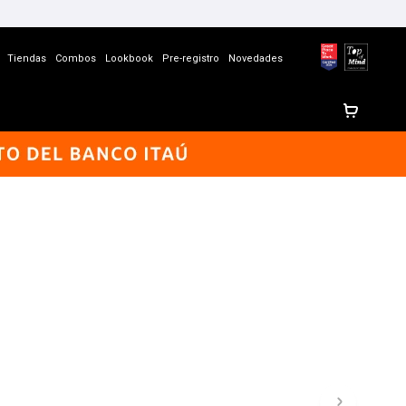
Tiendas
Combos
Lookbook
Pre-registro
Novedades