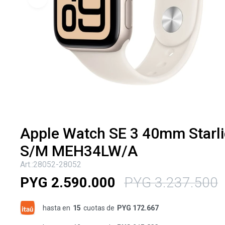
Apple Watch SE 3 40mm Starlig
S/M MEH34LW/A
28052-28052
PYG
2.590.000
PYG
3.237.500
hasta en
15
cuotas de
PYG 172.667