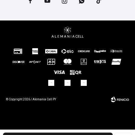





© Copyright 2026 / Alemania Cell PY