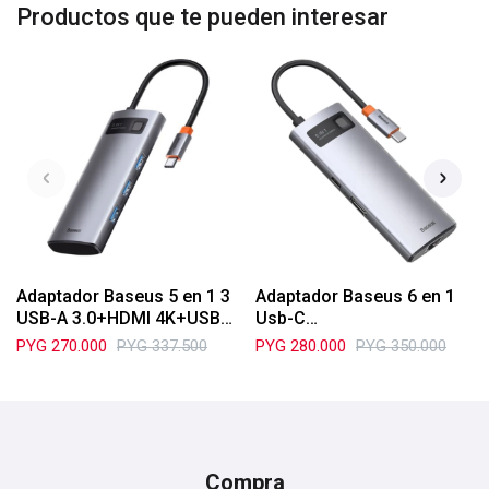
Productos que te pueden interesar
Adaptador Baseus 5 en 1 3
Adaptador Baseus 6 en 1
USB-A 3.0+HDMI 4K+USB-
Usb-C
C WKWG020013
HDMI+3*USB+TYPE-
PYG
270.000
PYG
337.500
PYG
280.000
PYG
350.000
C+SD/TF WKQX050001
Compra