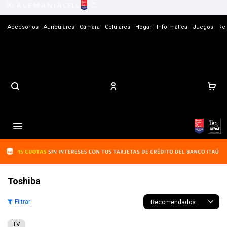
Accesorios
Auriculares
Cámara
Celulares
Hogar
Informática
Juegos
Rel
Contacto

Toshiba
Recomendados
TV