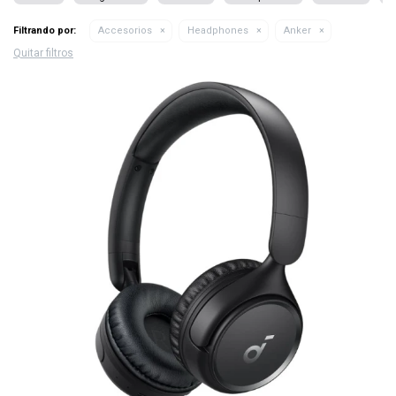
Filtrando por:
Accesorios
Headphones
Anker
Quitar filtros