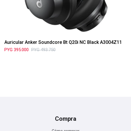
Auricular Anker Soundcore Bt Q20i NC Black A3004Z11
PYG
395.000
PYG
493.750
Compra