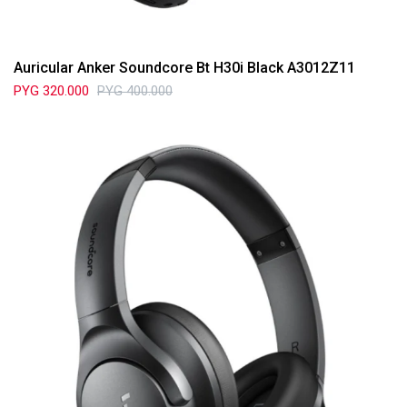
Auricular Anker Soundcore Bt H30i Black A3012Z11
PYG
320.000
PYG
400.000