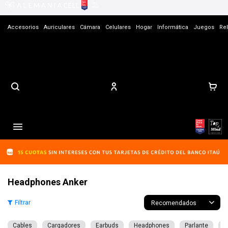
Accesorios
Auriculares
Cámara
Celulares
Hogar
Informática
Juegos
Rel
Contacto

Headphones Anker
Recomendados
Cables
Cargadores
Earbuds
Headphones
Parlante
L