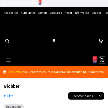
Accesorios
Auriculares
Cámara
Celulares
Hogar
Informática
Juegos
Rel
Contacto

Globber
Recomendados
Accesorios