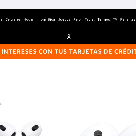
ra
Celulares
Hogar
Informática
Juegos
Reloj
Tablet
Termos
TV
Parlantes
os