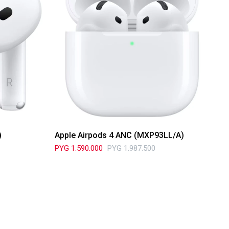
)
Apple Airpods 4 ANC (MXP93LL/A)
PYG
1.590.000
PYG
1.987.500