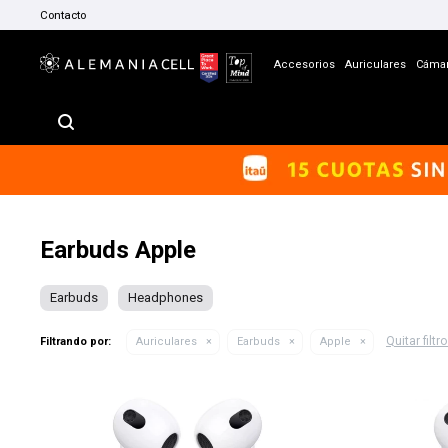
Contacto
Accesorios
Auriculares
Cáma
Earbuds Apple
Earbuds
Headphones
Quitar filtr
Filtrando por:
Auriculares
Earbuds
Apple