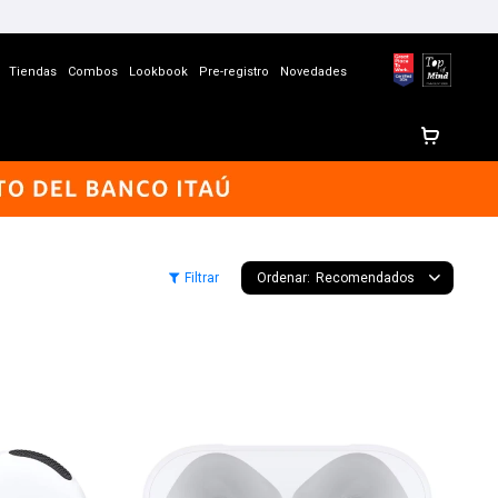
Tiendas
Combos
Lookbook
Pre-registro
Novedades
Recomendados