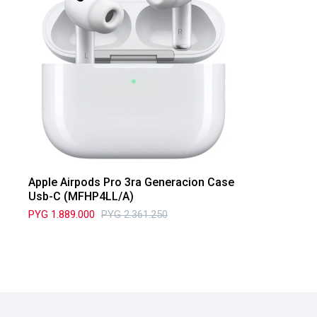
Apple Airpods Pro 3ra Generacion Case
Usb-C (MFHP4LL/A)
PYG
1.889.000
PYG
2.361.250