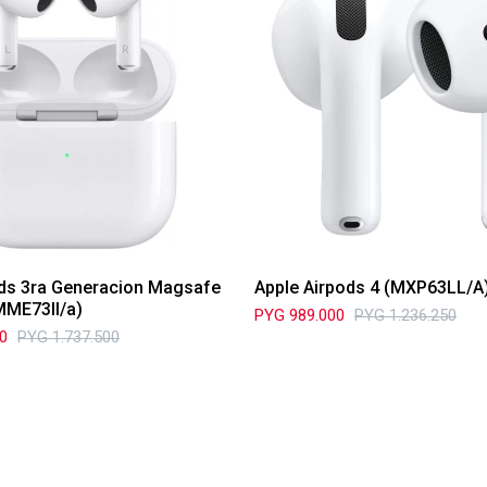
ods 3ra Generacion Magsafe
Apple Airpods 4 (MXP63LL/A
MME73ll/a)
PYG
989.000
PYG
1.236.250
00
PYG
1.737.500