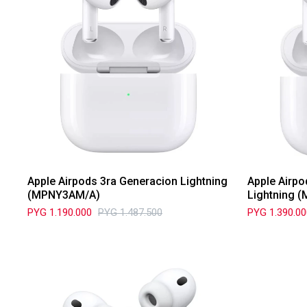
Apple Airpods 3ra Generacion Lightning
Apple Airp
(MPNY3AM/A)
Lightning (
PYG
1.190.000
PYG
1.487.500
PYG
1.390.0