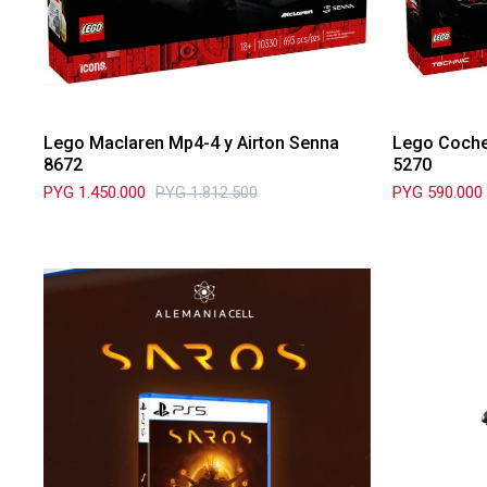
Lego Maclaren Mp4-4 y Airton Senna
Lego Coche 
8672
5270
PYG
1.450.000
PYG
1.812.500
PYG
590.000