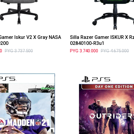
 Gamer Iskur V2 X Gray NASA
Silla Razer Gamer ISKUR X R
0200
02840100-R3u1
00
PYG
3.737.500
PYG
3.740.000
PYG
4.675.000