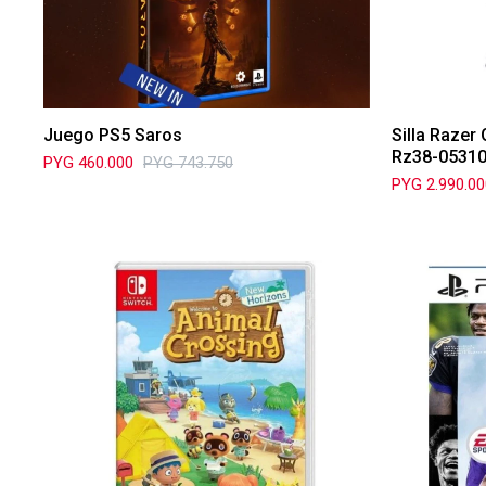
Juego PS5 Saros
Silla Razer
Rz38-0531
PYG
460.000
PYG
743.750
PYG
2.990.0