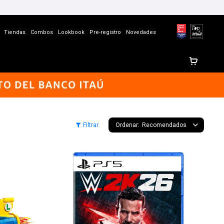
Tiendas
Combos
Lookbook
Pre-registro
Novedades
Recomendados