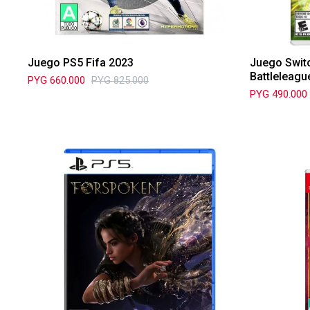
Juego PS5 Fifa 2023
Juego Switc
Battleleagu
PYG
660.000
PYG
825.000
PYG
490.000