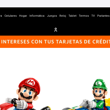
ra
Celulares
Hogar
Informática
Juegos
Reloj
Tablet
Termos
TV
Parlantes