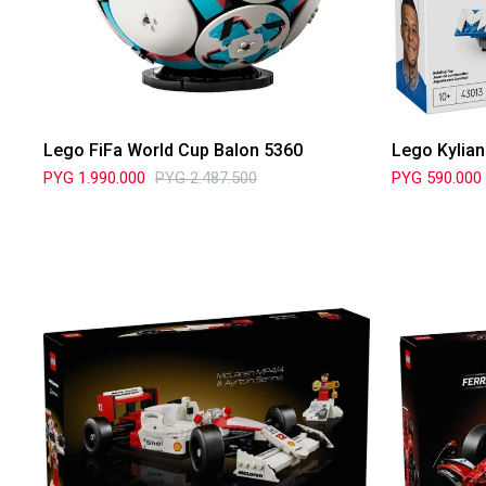
Lego FiFa World Cup Balon 5360
Lego Kylia
PYG
1.990.000
PYG
2.487.500
PYG
590.000