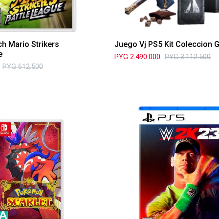
h Mario Strikers
Juego Vj PS5 Kit Coleccion 
e
PYG
2.490.000
PYG
3.112.500
PYG
612.500