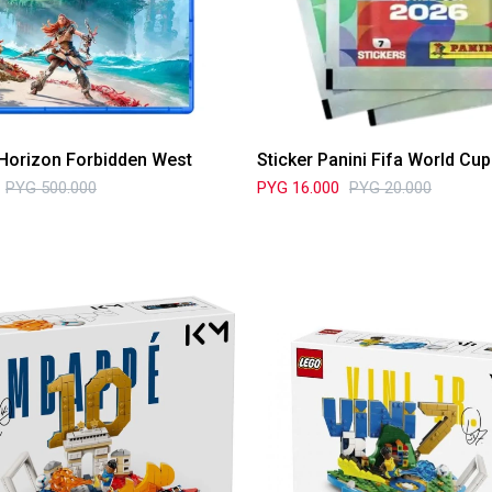
Horizon Forbidden West
Sticker Panini Fifa World Cu
PYG
500.000
PYG
16.000
PYG
20.000