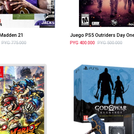
Madden 21
Juego PS5 Outriders Day One
PYG
775.000
PYG
400.000
PYG
500.000