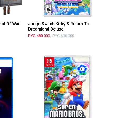
God Of War
Juego Switch Kirby´S Return To
Dreamland Deluxe
PYG
480.000
PYG
600.000