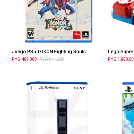
Juego PS5 TOKON Fighting Souls
Lego Super 
PYG
489.000
PYG
611.250
PYG
1.890.0