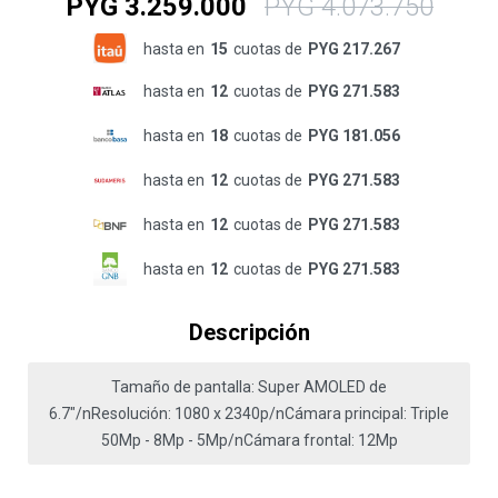
PYG
3.259.000
PYG
4.073.750
hasta en
15
cuotas de
PYG 217.267
hasta en
12
cuotas de
PYG 271.583
hasta en
18
cuotas de
PYG 181.056
hasta en
12
cuotas de
PYG 271.583
hasta en
12
cuotas de
PYG 271.583
hasta en
12
cuotas de
PYG 271.583
Descripción
Tamaño de pantalla: Super AMOLED de
6.7"/nResolución: 1080 x 2340p/nCámara principal: Triple
50Mp - 8Mp - 5Mp/nCámara frontal: 12Mp