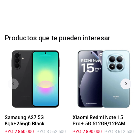
Productos que te pueden interesar
Samsung A27 5G
Xiaomi Redmi Note 15
8gb+256gb Black
Pro+ 5G 512GB/12RAM
Blue
PYG
2.850.000
PYG
3.562.500
PYG
2.890.000
PYG
3.612.500