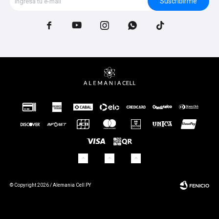
Suscribirme





© Copyright 2026 / Alemania Cell PY